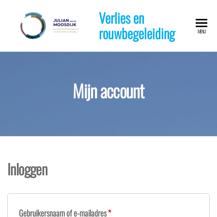
Ga
Verlies en
naar
rouwbegeleiding
de
MENU
inhoud
Mijn account
Inloggen
Gebruikersnaam of e-mailadres
*