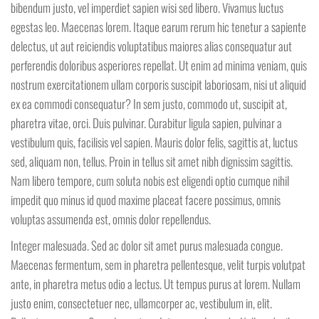
bibendum justo, vel imperdiet sapien wisi sed libero. Vivamus luctus
egestas leo. Maecenas lorem. Itaque earum rerum hic tenetur a sapiente
delectus, ut aut reiciendis voluptatibus maiores alias consequatur aut
perferendis doloribus asperiores repellat. Ut enim ad minima veniam, quis
nostrum exercitationem ullam corporis suscipit laboriosam, nisi ut aliquid
ex ea commodi consequatur? In sem justo, commodo ut, suscipit at,
pharetra vitae, orci. Duis pulvinar. Curabitur ligula sapien, pulvinar a
vestibulum quis, facilisis vel sapien. Mauris dolor felis, sagittis at, luctus
sed, aliquam non, tellus. Proin in tellus sit amet nibh dignissim sagittis.
Nam libero tempore, cum soluta nobis est eligendi optio cumque nihil
impedit quo minus id quod maxime placeat facere possimus, omnis
voluptas assumenda est, omnis dolor repellendus.
Integer malesuada. Sed ac dolor sit amet purus malesuada congue.
Maecenas fermentum, sem in pharetra pellentesque, velit turpis volutpat
ante, in pharetra metus odio a lectus. Ut tempus purus at lorem. Nullam
justo enim, consectetuer nec, ullamcorper ac, vestibulum in, elit.