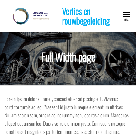
Ga
Verlies en
naar
rouwbegeleiding
de
MENU
inhoud
Full Width page
Lorem ipsum dolor sit amet, consectetuer adipiscing elit. Vivamus
porttitor turpis ac leo. Praesent id justo in neque elementum ultrices.
Nullam sapien sem, ornare ac, nonummy non, lobortis a enim. Maecenas
aliquet accumsan leo. Duis viverra diam non justo. Cum sociis natoque
penatibus et magnis dis parturient montes, nascetur ridiculus mus.