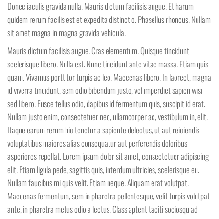
Donec iaculis gravida nulla. Mauris dictum facilisis augue. Et harum
quidem rerum facilis est et expedita distinctio. Phasellus rhoncus. Nullam
sit amet magna in magna gravida vehicula.
Mauris dictum facilisis augue. Cras elementum. Quisque tincidunt
scelerisque libero. Nulla est. Nunc tincidunt ante vitae massa. Etiam quis
quam. Vivamus porttitor turpis ac leo. Maecenas libero. In laoreet, magna
id viverra tincidunt, sem odio bibendum justo, vel imperdiet sapien wisi
sed libero. Fusce tellus odio, dapibus id fermentum quis, suscipit id erat.
Nullam justo enim, consectetuer nec, ullamcorper ac, vestibulum in, elit.
Itaque earum rerum hic tenetur a sapiente delectus, ut aut reiciendis
voluptatibus maiores alias consequatur aut perferendis doloribus
asperiores repellat. Lorem ipsum dolor sit amet, consectetuer adipiscing
elit. Etiam ligula pede, sagittis quis, interdum ultricies, scelerisque eu.
Nullam faucibus mi quis velit. Etiam neque. Aliquam erat volutpat.
Maecenas fermentum, sem in pharetra pellentesque, velit turpis volutpat
ante, in pharetra metus odio a lectus. Class aptent taciti sociosqu ad