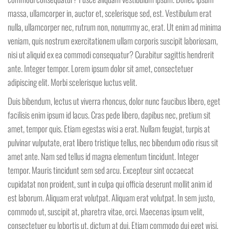
massa, ullamcorper in, auctor et, scelerisque sed, est. Vestibulum erat
nulla, ullamcorper nec, rutrum non, nonummy ac, erat. Ut enim ad minima
veniam, quis nostrum exercitationem ullam corporis suscipit laboriosam,
nisi ut aliquid ex ea commodi consequatur? Curabitur sagittis hendrerit
ante. Integer tempor. Lorem ipsum dolor sit amet, consectetuer
adipiscing elit. Morbi scelerisque luctus velit.
Duis bibendum, lectus ut viverra rhoncus, dolor nunc faucibus libero, eget
facilisis enim ipsum id lacus. Cras pede libero, dapibus nec, pretium sit
amet, tempor quis. Etiam egestas wisi a erat. Nullam feugiat, turpis at
pulvinar vulputate, erat libero tristique tellus, nec bibendum odio risus sit
amet ante. Nam sed tellus id magna elementum tincidunt. Integer
tempor. Mauris tincidunt sem sed arcu. Excepteur sint occaecat
cupidatat non proident, sunt in culpa qui officia deserunt mollit anim id
est laborum. Aliquam erat volutpat. Aliquam erat volutpat. In sem justo,
commodo ut, suscipit at, pharetra vitae, orci. Maecenas ipsum velit,
consectetuer eu lobortis ut, dictum at dui. Etiam commodo dui eget wisi.