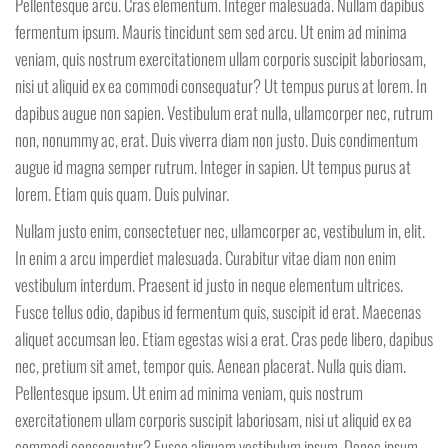
Pellentesque arcu. Cras elementum. Integer malesuada. Nullam dapibus
fermentum ipsum. Mauris tincidunt sem sed arcu. Ut enim ad minima
veniam, quis nostrum exercitationem ullam corporis suscipit laboriosam,
nisi ut aliquid ex ea commodi consequatur? Ut tempus purus at lorem. In
dapibus augue non sapien. Vestibulum erat nulla, ullamcorper nec, rutrum
non, nonummy ac, erat. Duis viverra diam non justo. Duis condimentum
augue id magna semper rutrum. Integer in sapien. Ut tempus purus at
lorem. Etiam quis quam. Duis pulvinar.
Nullam justo enim, consectetuer nec, ullamcorper ac, vestibulum in, elit.
In enim a arcu imperdiet malesuada. Curabitur vitae diam non enim
vestibulum interdum. Praesent id justo in neque elementum ultrices.
Fusce tellus odio, dapibus id fermentum quis, suscipit id erat. Maecenas
aliquet accumsan leo. Etiam egestas wisi a erat. Cras pede libero, dapibus
nec, pretium sit amet, tempor quis. Aenean placerat. Nulla quis diam.
Pellentesque ipsum. Ut enim ad minima veniam, quis nostrum
exercitationem ullam corporis suscipit laboriosam, nisi ut aliquid ex ea
commodi consequatur? Fusce aliquam vestibulum ipsum. Donec ipsum