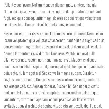
Pellentesque ipsum. Nullam rhoncus aliquam metus. Integer lacinia.
Nemo enim ipsam voluptatem quia voluptas sit aspernatur aut odit aut
fugit, sed quia consequuntur magni dolores eos qui ratione voluptatem
sequi nesciunt. Donec quis nibh at felis congue commodo.
Fusce consectetuer risus a nunc. Ut tempus purus at lorem. Nemo enim
ipsam voluptatem quia voluptas sit aspernatur aut odit aut fugit, sed quia
consequuntur magni dolores eos qui ratione voluptatem sequi nesciunt.
Aenean fermentum risus id tortor. Duis risus. Vestibulum erat nulla,
ullamcorper nec, rutrum non, nonummy ac, erat. Maecenas aliquet
accumsan leo. Etiam sapien elit, consequat eget, tristique non, venenatis
quis, ante. Nullam eget nisl. Sed convallis magna eu sem. Curabitur
sagittis hendrerit ante. Donec ipsum massa, ullamcorper in, auctor et,
scelerisque sed, est. Aenean placerat. Fusce nibh. Sed ut perspiciatis
unde omnis iste natus error sit voluptatem accusantium doloremque
laudantium, totam rem aperiam, eaque ipsa quae ab illo inventore
veritatis et quasi architecto beatae vitae dicta sunt explicabo. Fusce dui